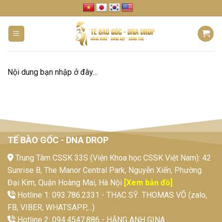
Skip
to
content
Nội dung bạn nhập ở đây…
TẾ BÀO GỐC - DNA DROP
Trung Tâm CSSK 33S (Viện Khoa học CSSK Việt Nam): 42
Sunrise B, The Manor Central Park, Nguyễn Xiển, Phường
Đại Kim, Quận Hoàng Mai, Hà Nội
[Xem bản đồ]
Hotline 1: 093.786.2331 - THẠC SỸ. THOMAS VÕ (zalo,
FB, VIBER, WHATSAPP,...)
Hotline 2: 094.4547.886 - HẰNG ANH GINA