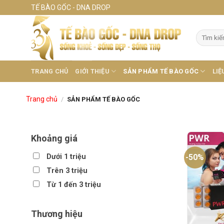
Skip
TẾ BÀO GỐC - DNA DROP
to
content
Tìm
kiếm:
TRANG CHỦ
GIỚI THIỆU
SẢN PHẨM TẾ BÀO GỐC
LIỆ
Trang chủ
/
SẢN PHẨM TẾ BÀO GỐC
Khoảng giá
Dưới 1 triệu
-50%
Trên 3 triệu
Từ 1 đến 3 triệu
Thương hiệu