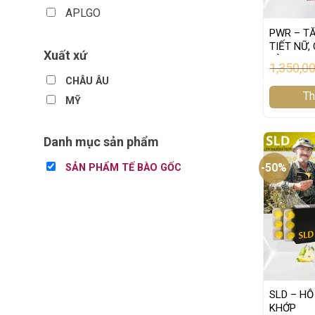
APLGO
PWR – T
TIẾT NỮ,
Xuất xứ
TÀN NHAN
1,350,0
CHÂU ÂU
Th
MỸ
Danh mục sản phẩm
-50%
SẢN PHẨM TẾ BÀO GỐC
SLD – H
KHỚP