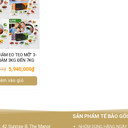
ẢM EO TEO MỠ” 3-
IẢM 3KG ĐẾN 7KG
Original
Current
00
₫
5,940,000
₫
price
price
was:
is:
êm vào giỏ
9,450,000₫.
5,940,000₫.
SẢN PHẨM TẾ BÀO GỐ
 42 Sunrise B, The Manor
NHÓM DÙNG HÀNG NGÀY