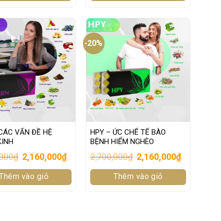
-20%
CÁC VẤN ĐỀ HỆ
HPY – ỨC CHẾ TẾ BÀO
KINH
BỆNH HIỂM NGHÈO
Original
Current
Original
Current
,000
₫
2,160,000
₫
2,700,000
₫
2,160,000
₫
price
price
price
price
was:
is:
was:
is:
Thêm vào giỏ
2,700,000₫.
2,160,000₫.
Thêm vào giỏ
2,700,000₫.
2,160,000₫.