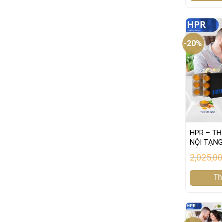
-20%
HPR – TH
NỘI TẠNG
NĂNG G
2,025,0
Th