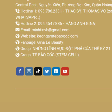
Central Park, Nguyễn Xiển, Phường Đại Kim, Quận Hoàn
Hotline 1: 093.786.2331 - THẠC SỸ. THOMAS VÕ (zal
WHATSAPP,...)
Hotline 2: 094.4547.886 - HẰNG ANH GINA
Email:
minhtinvh@gmail.com
Website:
keongamtebaogoc.com
Fanpage:
Gina Le Beauty
Group:
NHỮNG LĨNH VỰC ĐỘT PHÁ CỦA THẾ KỶ 21
Group:
TẾ BÀO GỐC (STEM CELL)