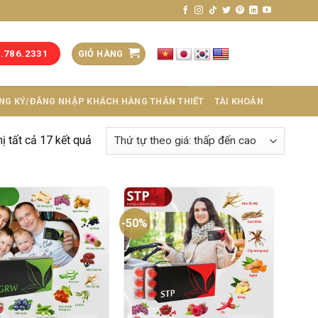
GIỎ HÀNG
3.786.2331
NG KÝ/ĐĂNG NHẬP KHÁCH HÀNG THÂN THIẾT
TÀI KHOẢN
hị tất cả 17 kết quả
-50%