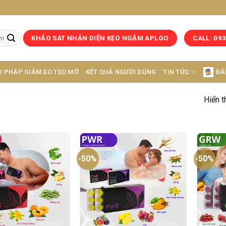
KHẢO SÁT NHẬN DIỆN KẸO NGẬM APLGO
CALL: 09
U PHÁP GIẢM EO TEO MỠ
KẾT QUẢ NGƯỜI DÙNG
TIN TỨC
ĐĂ
Hiển t
-50%
-50%