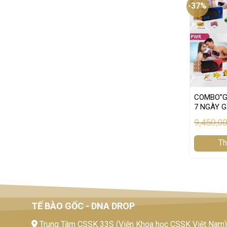
-37%
COMBO”GI
7 NGÀY G
9,450,0
Th
TẾ BÀO GỐC - DNA DROP
Trung Tâm CSSK 33S (Viện Khoa học CSSK Việt Nam):