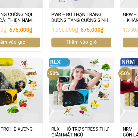
ĂNG CƯỜNG NỘI
PWR – BỔ THẬN TRÁNG
GRW – 
 CẢI THIỆN NÁM,
DƯƠNG TĂNG CƯỜNG SINH
– KHÁN
G VÌ NỘI TIẾT
LỰC
Original
Current
Original
Current
00
₫
675,000
₫
1,350,000
₫
675,000
₫
1,350
price
price
price
price
was:
is:
was:
is:
êm vào giỏ
1,350,000₫.
675,000₫.
Thêm vào giỏ
1,350,000₫.
675,000₫.
-50%
-50%
Ỗ TRỢ HỆ XƯƠNG
RLX – HỖ TRỢ STRESS THƯ
NRM –
GIÃN MẤT NGỦ
CÒN L