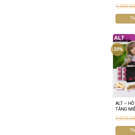
1,350,0
Th
-20%
ALT – HỖ
TĂNG MI
2,025,0
Th