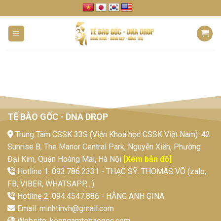
Skip
to
content
TẾ BÀO GỐC - DNA DROP
Trung Tâm CSSK 33S (Viện Khoa học CSSK Việt Nam): 42
Sunrise B, The Manor Central Park, Nguyễn Xiển, Phường
Đại Kim, Quận Hoàng Mai, Hà Nội
[Xem bản đồ]
Hotline 1: 093.786.2331 - THẠC SỸ. THOMAS VÕ (zalo,
FB, VIBER, WHATSAPP,...)
Hotline 2: 094.4547.886 - HẰNG ANH GINA
Email:
minhtinvh@gmail.com
Website:
keongamtebaogoc.com