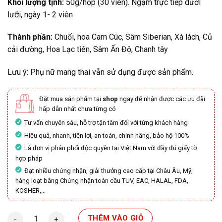
Khối lượng tịnh:
50g/hộp (30 viên).
Ngậm trực tiếp dưới
lưỡi, ngày 1- 2 viên
Thành phần:
Chuối, hoa Cam Cúc, Sâm Siberian, Xà lách, Củ
cải đường, Hoa Lạc tiên, Sâm Ấn Độ, Chanh tây
Lưu ý: Phụ nữ mang thai vẫn sử dụng được sản phẩm.
Đặt mua sản phẩm tại
shop
ngay để nhận được các ưu đãi
hấp dẫn nhất chưa từng có
Tư vấn chuyên sâu, hỗ trợ tận tâm đối với từng khách hàng
Hiệu quả, nhanh, tiện lợi, an toàn, chính hãng, bảo hộ 100%
Là đơn vị phân phối độc quyền tại Việt Nam với đầy đủ giấy tờ
hợp pháp
Đạt nhiều chứng nhận, giải thưởng cao cấp tại Châu Âu, Mỹ,
hàng loạt bằng Chứng nhận toàn cầu TUV, EAC, HALAL, FDA,
KOSHER,...
RLX - HỖ TRỢ STRESS THƯ GIÃN MẤT NGỦ số lượng
THÊM VÀO GIỎ