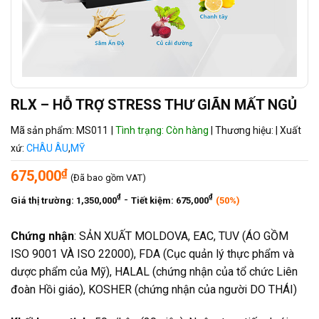
RLX – HỖ TRỢ STRESS THƯ GIÃN MẤT NGỦ
Mã sản phẩm: MS011
|
Tình trạng: Còn hàng
|
Thương hiệu:
|
Xuất
xứ:
CHÂU ÂU
,
MỸ
₫
675,000
(Đã bao gồm VAT)
₫
₫
-
Giá thị trường:
1,350,000
Tiết kiệm:
675,000
(50%)
Chứng nhận
: SẢN XUẤT MOLDOVA, EAC, TUV (ÁO GỒM
ISO 9001 VÀ ISO 22000), FDA (Cục quản lý thực phẩm và
dược phẩm của Mỹ), HALAL (chứng nhận của tổ chức Liên
đoàn Hồi giáo), KOSHER (chứng nhận của người DO THÁI)