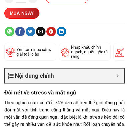
MUA NGAY
Nhập khẩu chính
Đ
Yên tâm mua sắm,
ngạch, nguồn gốc rõ
k
giải toả lo âu
ràng
c
Nội dung chính
Đôi nét về stress và mất ngủ
Theo nghiên cứu, có đến 74% dân số trên thế giới đang phải
đối mặt với tình trạng căng thẳng và mất ngủ. Điều này là
một vấn đề đáng quan ngại, đặc biệt là khi stress kéo dài có
thể gây ra nhiều vấn đề sức khỏe như: Rối loạn chuyển hóa,