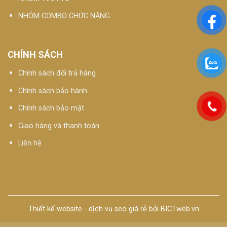
RLX là một sản phẩm bổ sung hoàn hảo để giúp giảm
NHÓM COMBO CHỨC NĂNG
stress, cải thiện giấc ngủ, đồng thời mang lại cảm giác thư
giãn và bình tĩnh cho người sử dụng. Với giá thành hợp lý và
thành phần tự nhiên, RLX là lựa chọn lý tưởng cho những ai
CHÍNH SÁCH
đang tìm kiếm một giải pháp an toàn và hiệu quả để cải thiện
Chính sách đổi trả hàng
sức khỏe tinh thần và thể chất.
Chính sách bảo hành
>>> Xem thêm: Sản phẩm công nghệ
tế bào gốc thực vật
–
Chính sách bảo mật
APLGO
Giao hàng và thanh toán
Liên hệ
Thiết kế website
-
dịch vụ seo giá rẻ
bởi
BICTweb.vn