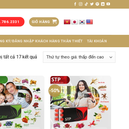
GIỎ HÀNG
3.786.2331
NG KÝ/ĐĂNG NHẬP KHÁCH HÀNG THÂN THIẾT
TÀI KHOẢN
hị tất cả 17 kết quả
-50%