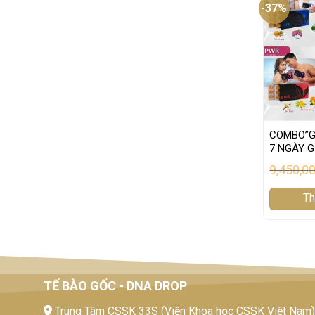
-37%
COMBO”GI
7 NGÀY G
9,450,0
Th
TẾ BÀO GỐC - DNA DROP
Trung Tâm CSSK 33S (Viện Khoa học CSSK Việt Nam):