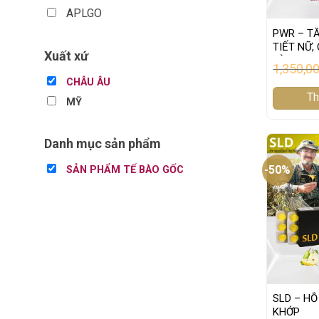
APLGO
PWR – T
TIẾT NỮ,
Xuất xứ
TÀN NHAN
1,350,0
CHÂU ÂU
Th
MỸ
Danh mục sản phẩm
-50%
SẢN PHẨM TẾ BÀO GỐC
SLD – H
KHỚP