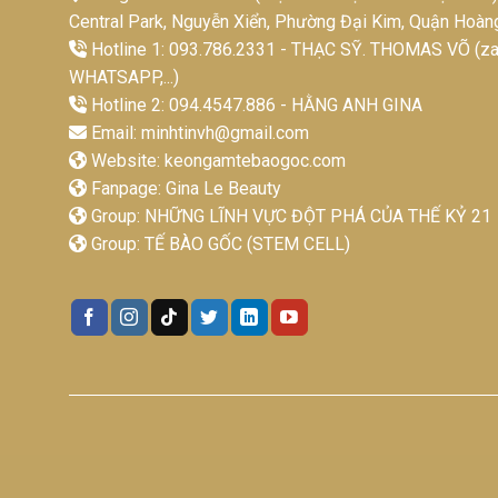
Central Park, Nguyễn Xiển, Phường Đại Kim, Quận Hoàn
Hotline 1: 093.786.2331 - THẠC SỸ. THOMAS VÕ (zal
WHATSAPP,...)
Hotline 2: 094.4547.886 - HẰNG ANH GINA
Email:
minhtinvh@gmail.com
Website:
keongamtebaogoc.com
Fanpage:
Gina Le Beauty
Group:
NHỮNG LĨNH VỰC ĐỘT PHÁ CỦA THẾ KỶ 21
Group:
TẾ BÀO GỐC (STEM CELL)