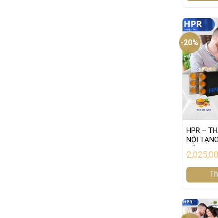
-20%
HPR – TH
NỘI TẠNG
NĂNG G
2,025,0
Th