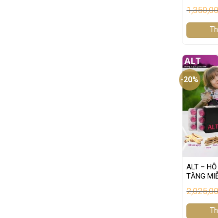
1,350,0
Th
-20%
ALT – HỖ
TĂNG MI
2,025,0
Th