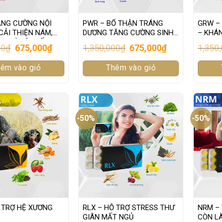
ĂNG CƯỜNG NỘI
PWR – BỔ THẬN TRÁNG
GRW – 
 CẢI THIỆN NÁM,
DƯƠNG TĂNG CƯỜNG SINH
– KHÁN
G VÌ NỘI TIẾT
LỰC
Original
Current
Original
Current
00
₫
675,000
₫
1,350,000
₫
675,000
₫
1,350
price
price
price
price
was:
is:
was:
is:
êm vào giỏ
1,350,000₫.
675,000₫.
Thêm vào giỏ
1,350,000₫.
675,000₫.
-50%
-50%
Ỗ TRỢ HỆ XƯƠNG
RLX – HỖ TRỢ STRESS THƯ
NRM –
GIÃN MẤT NGỦ
CÒN L