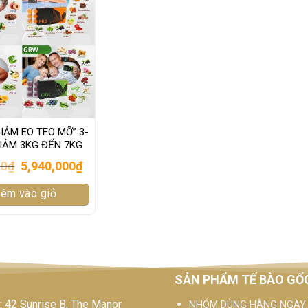
ẢM EO TEO MỠ” 3-
IẢM 3KG ĐẾN 7KG
Original
Current
00
₫
5,940,000
₫
price
price
was:
is:
êm vào giỏ
9,450,000₫.
5,940,000₫.
SẢN PHẨM TẾ BÀO GỐ
 42 Sunrise B, The Manor
NHÓM DÙNG HÀNG NGÀY