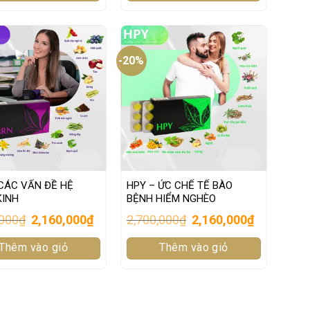
-20%
CÁC VẤN ĐỀ HỆ
HPY – ỨC CHẾ TẾ BÀO
KINH
BỆNH HIỂM NGHÈO
Original
Current
Original
Current
,000
₫
2,160,000
₫
2,700,000
₫
2,160,000
₫
price
price
price
price
was:
is:
was:
is:
Thêm vào giỏ
2,700,000₫.
2,160,000₫.
Thêm vào giỏ
2,700,000₫.
2,160,000₫.