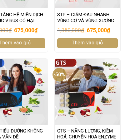
TĂNG HỆ MIỄN DỊCH
STP – GIẢM ĐAU NHANH
G VIRUS CÓ HẠI
VÙNG CƠ VÀ VÙNG XƯƠNG
Original
Current
Original
Current
,000
₫
675,000
₫
1,350,000
₫
675,000
₫
price
price
price
price
was:
is:
was:
is:
Thêm vào giỏ
1,350,000₫.
675,000₫.
Thêm vào giỏ
1,350,000₫.
675,000₫.
-50%
 TIỂU ĐƯỜNG KHÔNG
GTS – NĂNG LƯỢNG, KIỀM
À VẤN ĐỀ
HOÁ, CHUYỂN HOÁ ENZYME