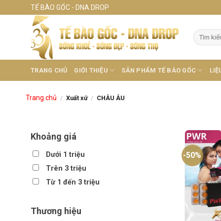
Skip
TẾ BÀO GỐC - DNA DROP
to
content
Tìm
kiếm:
TRANG CHỦ
GIỚI THIỆU
SẢN PHẨM TẾ BÀO GỐC
LIỆ
Trang chủ
/
Xuất xứ
/
CHÂU ÂU
Khoảng giá
Dưới 1 triệu
-50%
Trên 3 triệu
Từ 1 đến 3 triệu
Thương hiệu