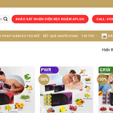
KHẢO SÁT NHẬN DIỆN KẸO NGẬM APLGO
CALL: 09
U PHÁP GIẢM EO TEO MỠ
KẾT QUẢ NGƯỜI DÙNG
TIN TỨC
ĐĂ
Hiển t
-50%
-50%