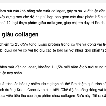
iảm sút của khả năng sản xuất collagen, gây ra sự xuất hiện dần
ệc xây dựng một chế độ ăn phù hợp bao gồm các thực phẩm bổ sun
phá 12 loại
thực phẩm giàu collagen
, giúp chị em duy trì làn da
 giàu collagen
 chiếm từ 25-35% tổng lượng protein trong cơ thể và đóng vai trò
bì dưới da và có vai trò giữ các tế bào lại với nhau, góp phần 
ự nhiên mất dần collagen, khoảng 1-1,5% mỗi năm ở độ tuổi trung 
 hiện nếp nhăn.
á trình lão hóa tự nhiên, nhưng bạn có thể làm chậm quá trình 
nh dưỡng Krista Goncalves cho biết, “Chế độ ăn uống đóng vai trò
ng qua việc tiêu thụ các thực phẩm chứa collagen. Điều này đặt ra