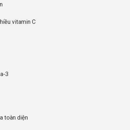
n
hiều vitamin C
a-3
a toàn diện