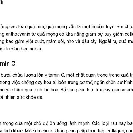
n
ng các loại quả múi, quả mọng vẫn là một nguồn tuyệt vời chứ
rằng anthocyanin từ quả mọng có khả năng giảm sự suy giảm coll
ọng bao gồm việt quất, mâm xôi, nho và dâu tây. Ngoài ra, quả 
môi trường bên ngoài.
amin C
à bưởi, chứa lượng lớn vitamin C, một chất quan trọng trong quá t
rong việc chống oxy hóa từ bên trong cơ thể, ngăn chặn sự hình t
ng và chậm quá trình lão hóa. Bổ sung các loại trái cây giàu vita
ải thiện sức khỏe da.
rọng của một chế độ ăn uống lành mạnh. Các loại rau này bao 
u xà lách khác. Mặc dù chúng không cung cấp trực tiếp collagen, nh