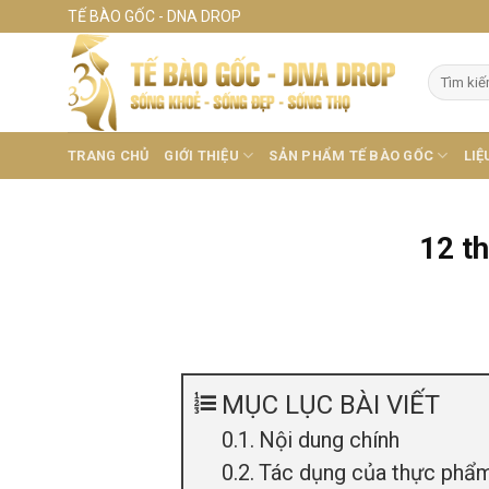
Skip
TẾ BÀO GỐC - DNA DROP
to
content
Tìm
kiếm:
TRANG CHỦ
GIỚI THIỆU
SẢN PHẨM TẾ BÀO GỐC
LIỆ
12 th
MỤC LỤC BÀI VIẾT
Nội dung chính
Tác dụng của thực phẩm