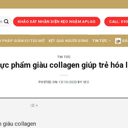
KHẢO SÁT NHẬN DIỆN KẸO NGẬM APLGO
CALL: 09
U PHÁP GIẢM EO TEO MỠ
KẾT QUẢ NGƯỜI DÙNG
TIN TỨC
ĐĂ
TIN TỨC
ực phẩm giàu collagen giúp trẻ hóa 
POSTED ON
13/10/2023
BY
SEO
 giàu collagen