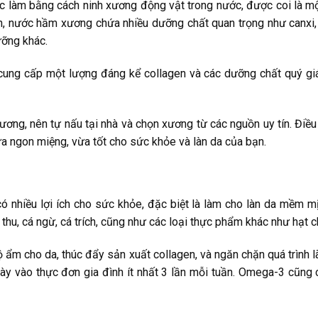
làm bằng cách ninh xương động vật trong nước, được coi là một
n, nước hầm xương chứa nhiều dưỡng chất quan trọng như canxi, 
ưỡng khác.
ng cấp một lượng đáng kể collagen và các dưỡng chất quý giá c
ng, nên tự nấu tại nhà và chọn xương từ các nguồn uy tín. Đi
 ngon miệng, vừa tốt cho sức khỏe và làn da của bạn.
 nhiều lợi ích cho sức khỏe, đặc biệt là làm cho làn da mềm mị
hu, cá ngừ, cá trích, cũng như các loại thực phẩm khác như hạt ch
 ẩm cho da, thúc đẩy sản xuất collagen, và ngăn chặn quá trình 
 vào thực đơn gia đình ít nhất 3 lần mỗi tuần. Omega-3 cũng 