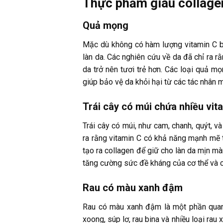
Thực phẩm giàu collage
Quả mọng
Mặc dù không có hàm lượng vitamin C bằ
làn da. Các nghiên cứu về da đã chỉ ra 
da trở nên tươi trẻ hơn. Các loại quả m
giúp bảo vệ da khỏi hại từ các tác nhân 
Trái cây có múi chứa nhiều vit
Trái cây có múi, như cam, chanh, quýt, v
ra rằng vitamin C có khả năng mạnh mẽ t
tạo ra collagen để giữ cho làn da mịn mà
tăng cường sức đề kháng của cơ thể và c
Rau có màu xanh đậm
Rau có màu xanh đậm là một phần quan t
xoong, súp lơ, rau bina và nhiều loại ra