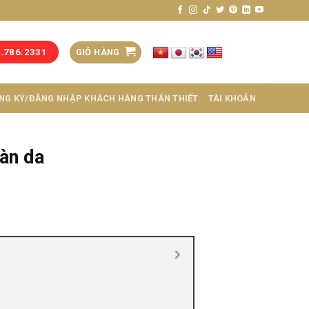
GIỎ HÀNG
3.786.2331
NG KÝ/ĐĂNG NHẬP KHÁCH HÀNG THÂN THIẾT
TÀI KHOẢN
làn da