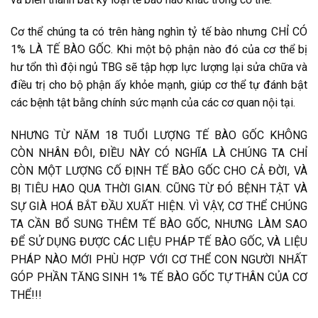
Cơ thể chúng ta có trên hàng nghìn tỷ tế bào nhưng CHỈ CÓ
1% LÀ TẾ BÀO GỐC. Khi một bộ phận nào đó của cơ thể bị
hư tổn thì đội ngủ TBG sẽ tập hợp lực lượng lại sửa chữa và
điều trị cho bộ phận ấy khỏe mạnh, giúp cơ thể tự đánh bật
các bệnh tật bằng chính sức mạnh của các cơ quan nội tại.
NHƯNG TỪ NĂM 18 TUỔI LƯỢNG TẾ BÀO GỐC KHÔNG
CÒN NHÂN ĐÔI, ĐIỀU NÀY CÓ NGHĨA LÀ CHÚNG TA CHỈ
CÒN MỘT LƯỢNG CỐ ĐỊNH TẾ BÀO GỐC CHO CẢ ĐỜI, VÀ
BỊ TIÊU HAO QUA THỜI GIAN. CŨNG TỪ ĐÓ BỆNH TẬT VÀ
SỰ GIÀ HOÁ BẮT ĐẦU XUẤT HIỆN. VÌ VẬY, CƠ THỂ CHÚNG
TA CẦN BỔ SUNG THÊM TẾ BÀO GỐC, NHƯNG LÀM SAO
ĐỂ SỬ DỤNG ĐƯỢC CÁC LIỆU PHÁP TẾ BÀO GỐC, VÀ LIỆU
PHÁP NÀO MỚI PHÙ HỢP VỚI CƠ THỂ CON NGƯỜI NHẤT
GÓP PHẦN TĂNG SINH 1% TẾ BÀO GỐC TỰ THÂN CỦA CƠ
THỂ!!!