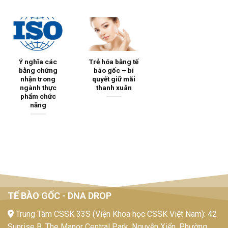
Ý nghĩa các
Trẻ hóa bằng tế
bằng chứng
bào gốc – bí
nhận trong
quyết giữ mãi
ngành thực
thanh xuân
phẩm chức
năng
TẾ BÀO GỐC - DNA DROP
Trung Tâm CSSK 33S (Viện Khoa học CSSK Việt Nam): 42
Sunrise B, The Manor Central Park, Nguyễn Xiển, Phường