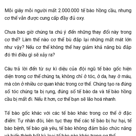
Mỗi giây mỗi người mất 2.000.000 tế bào hồng cầu, nhưng
cơ thể vẫn được cung cấp đầy đủ oxy.
Chưa bao giờ chúng ta chú ý đến những thay đổi này trong
cơ thể? Làm thế nào cơ thể bù đắp lại những mất mát lớn
như vậy? Nếu cơ thể không thể hay giảm khả năng bù đắp
đó thì điều gì sẽ xảy ra?
Câu trả lời đến từ sự kì diệu của đội ngũ tế bào gốc hiện
diện trong cơ thể chúng ta, không chỉ ở tóc, ở da, hay ở máu,
mà còn ở nhiều cơ quan khác trong cơ thể. Chúng tạo ra đúng
số tóc chúng ta bị rụng, đúng số tế bào da và tế bào hồng
cầu bị mất đi. Nếu ít hơn, cơ thể bạn sẽ lão hoá nhanh.
Tế bào gốc khác với các tế bào khác trong cơ thể ở đặc
điểm: Tự nhân đôi, liên tục thay thế các tế bào bị hư hại, tế
bào bệnh, tế bào già yêu, tế bào không đảm bảo chức năng
và biến thành bất kỳ loại tế bào nào khác trong cơ thể.