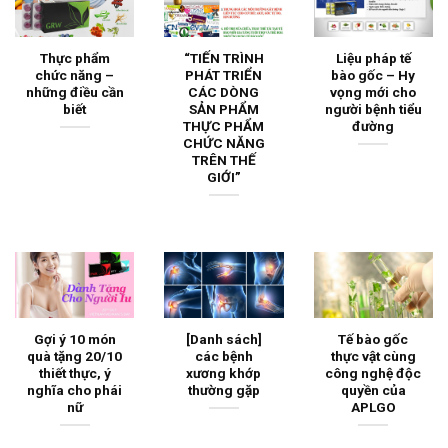
Thực phẩm
“TIẾN TRÌNH
Liệu pháp tế
chức năng –
PHÁT TRIỂN
bào gốc – Hy
những điều cần
CÁC DÒNG
vọng mới cho
biết
SẢN PHẨM
người bệnh tiểu
THỰC PHẨM
đường
CHỨC NĂNG
TRÊN THẾ
GIỚI”
Gợi ý 10 món
[Danh sách]
Tế bào gốc
quà tặng 20/10
các bệnh
thực vật cùng
thiết thực, ý
xương khớp
công nghệ độc
nghĩa cho phái
thường gặp
quyền của
nữ
APLGO