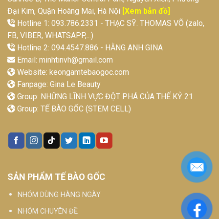
Đại Kim, Quận Hoàng Mai, Hà Nội
[Xem bản đồ]
Hotline 1: 093.786.2331 - THẠC SỸ. THOMAS VÕ (zalo,
FB, VIBER, WHATSAPP,...)
Hotline 2: 094.4547.886 - HẰNG ANH GINA
Email:
minhtinvh@gmail.com
Website:
keongamtebaogoc.com
Fanpage:
Gina Le Beauty
Group:
NHỮNG LĨNH VỰC ĐỘT PHÁ CỦA THẾ KỶ 21
Group:
TẾ BÀO GỐC (STEM CELL)
SẢN PHẨM TẾ BÀO GỐC
NHÓM DÙNG HÀNG NGÀY
NHÓM CHUYÊN ĐỀ