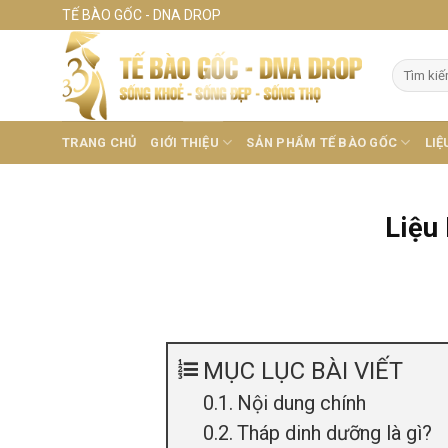
Skip
TẾ BÀO GỐC - DNA DROP
to
content
Tìm
kiếm:
TRANG CHỦ
GIỚI THIỆU
SẢN PHẨM TẾ BÀO GỐC
LIỆ
Liệu
MỤC LỤC BÀI VIẾT
Nội dung chính
Tháp dinh dưỡng là gì?