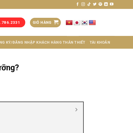
GIỎ HÀNG
3.786.2331
NG KÝ/ĐĂNG NHẬP KHÁCH HÀNG THÂN THIẾT
TÀI KHOẢN
ưỡng?