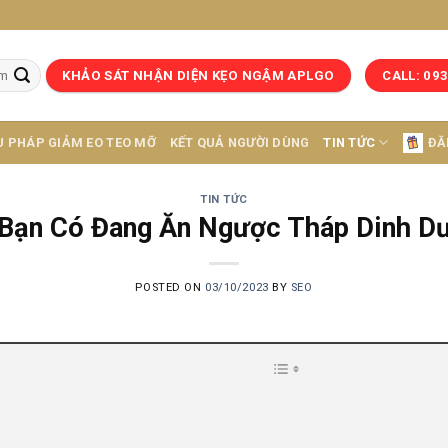
KHẢO SÁT NHẬN DIỆN KẸO NGẬM APLGO
CALL: 09
U PHÁP GIẢM EO TEO MỠ
KẾT QUẢ NGƯỜI DÙNG
TIN TỨC
ĐĂ
TIN TỨC
 Bạn Có Đang Ăn Ngược Tháp Dinh D
POSTED ON
03/10/2023
BY
SEO