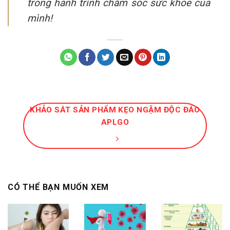
trong hành trình chăm sóc sức khỏe của
mình!
KHẢO SÁT SẢN PHẨM KẸO NGẬM ĐỘC ĐÁO
APLGO
CÓ THỂ BẠN MUỐN XEM