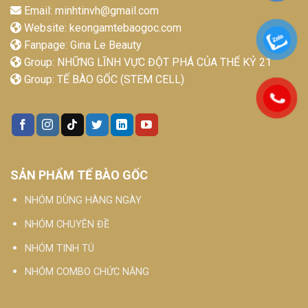
Email:
minhtinvh@gmail.com
Website:
keongamtebaogoc.com
Fanpage:
Gina Le Beauty
Group:
NHỮNG LĨNH VỰC ĐỘT PHÁ CỦA THẾ KỶ 21
Group:
TẾ BÀO GỐC (STEM CELL)
SẢN PHẨM TẾ BÀO GỐC
NHÓM DÙNG HÀNG NGÀY
NHÓM CHUYÊN ĐỀ
NHÓM TINH TÚ
NHÓM COMBO CHỨC NĂNG