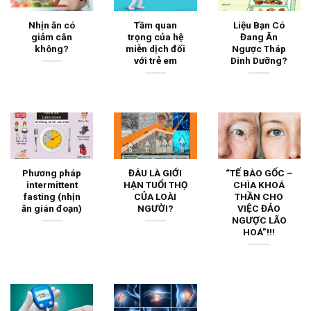
Nhịn ăn có
Tầm quan
Liệu Bạn Có
giảm cân
trọng của hệ
Đang Ăn
không?
miễn dịch đối
Ngược Tháp
với trẻ em
Dinh Dưỡng?
Phương pháp
ĐÂU LÀ GIỚI
“TẾ BÀO GỐC –
intermittent
HẠN TUỔI THỌ
CHÌA KHOÁ
fasting (nhịn
CỦA LOÀI
THẦN CHO
ăn gián đoạn)
NGƯỜI?
VIỆC ĐẢO
NGƯỢC LÃO
HOÁ”!!!