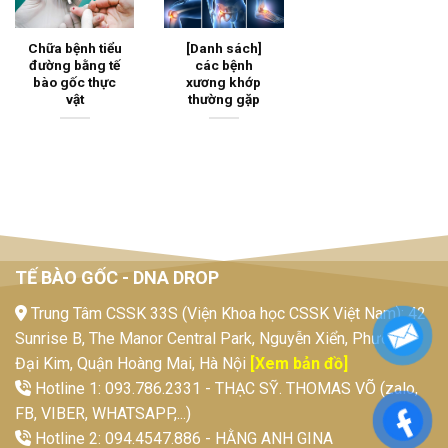
Chữa bệnh tiểu
[Danh sách]
đường bằng tế
các bệnh
bào gốc thực
xương khớp
vật
thường gặp
TẾ BÀO GỐC - DNA DROP
Trung Tâm CSSK 33S (Viện Khoa học CSSK Việt Nam): 42
Sunrise B, The Manor Central Park, Nguyễn Xiển, Phường
Đại Kim, Quận Hoàng Mai, Hà Nội
[Xem bản đồ]
Hotline 1: 093.786.2331 - THẠC SỸ. THOMAS VÕ (zalo,
FB, VIBER, WHATSAPP,...)
Hotline 2: 094.4547.886 - HẰNG ANH GINA