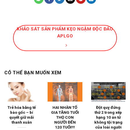
KHẢO SÁT SẢN PHẨM KẸO NGẬM ĐỘC ĐÁO
APLGO
CÓ THỂ BẠN MUỐN XEM
Trẻ hóa bằng tế
HAI NHÂN TỐ
Đột quỵ đứng
bào gốc – bí
GIA TĂNG TUỔI
thứ 2 trong xếp
quyết giữ mãi
THỌ CON
hạng 10 án tử
thanh xuân
NGƯỜI ĐẾN
không tội trạng
120 TUỔI!!!
của loài người