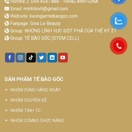
Hotline 2: 094.4547.886 - HẰNG ANH GINA
Email:
minhtinvh@gmail.com
Website:
keongamtebaogoc.com
Fanpage:
Gina Le Beauty
Group:
NHỮNG LĨNH VỰC ĐỘT PHÁ CỦA THẾ KỶ 21
Group:
TẾ BÀO GỐC (STEM CELL)
SẢN PHẨM TẾ BÀO GỐC
NHÓM DÙNG HÀNG NGÀY
NHÓM CHUYÊN ĐỀ
NHÓM TINH TÚ
NHÓM COMBO CHỨC NĂNG