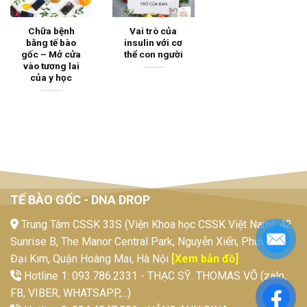
Chữa bệnh
Vai trò của
bằng tế bào
insulin với cơ
gốc – Mở cửa
thể con người
vào tương lai
của y học
TẾ BÀO GỐC - DNA DROP
Trung Tâm CSSK 33S (Viện Khoa học CSSK Việt Nam): 42
Sunrise B, The Manor Central Park, Nguyễn Xiển, Phường
Đại Kim, Quận Hoàng Mai, Hà Nội
[Xem bản đồ]
Hotline 1: 093.786.2331 - THẠC SỸ. THOMAS VÕ (zalo,
FB, VIBER, WHATSAPP,...)